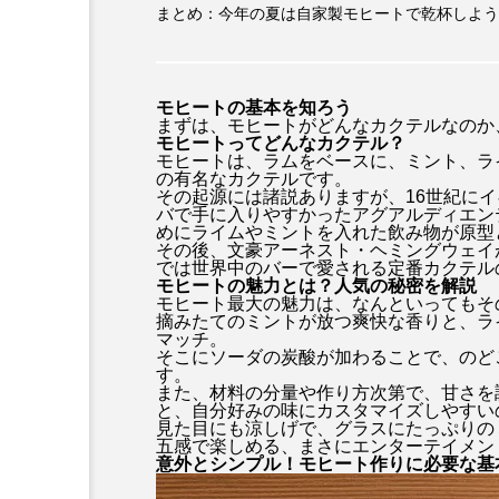
まとめ：今年の夏は自家製モヒートで乾杯しよう
モヒートの基本を知ろう
まずは、モヒートがどんなカクテルなのか
モヒートってどんなカクテル？
モヒートは、ラムをベースに、ミント、ラ
の有名なカクテルです。
その起源には諸説ありますが、16世紀に
バで手に入りやすかったアグアルディエン
めにライムやミントを入れた飲み物が原型
その後、文豪アーネスト・ヘミングウェイ
では世界中のバーで愛される定番カクテル
モヒートの魅力とは？人気の秘密を解説
モヒート最大の魅力は、なんといってもそ
摘みたてのミントが放つ爽快な香りと、ラ
マッチ。
そこにソーダの炭酸が加わることで、のど
す。
また、材料の分量や作り方次第で、甘さを
と、自分好みの味にカスタマイズしやすい
見た目にも涼しげで、グラスにたっぷりの
五感で楽しめる、まさにエンターテイメン
意外とシンプル！モヒート作りに必要な基