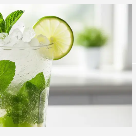
RECIPE
S×BELCHIN
保存版｜家ハイボール黄金比はこれ！格
数9%”Imperi
に美味しくするコツ