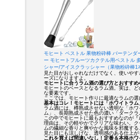
モヒート ペストル 果物粉砕棒 バーテンダ
ー モヒートフルーツカクテル用ペストル 
シャー/アイスクラッシャー（果物粉砕棒1
見た目がおしゃれなだけでなく、使いやす
ーズになりますよ。
モヒートに合うラム酒の選び方とおすすめ
モヒートのベースとなるラム酒。実は、ど
な要素です。
ここでは、モヒート作りに最適なラムの選
基本はコレ！モヒートには「ホワイトラム
ラム酒には、樽熟成させない透明な「ホワ
ム」、長期熟成させた色の濃い「ダークラ
この中でモヒートに最もおすすめなのが
「
理由は、その軽やかでクリアな味わい。ク
ムの繊細な香りと爽やかな風味を邪魔する
見た目にも涼しげな、透明感のある仕上が
これを買えば間違いなし！定番＆本格ホワ