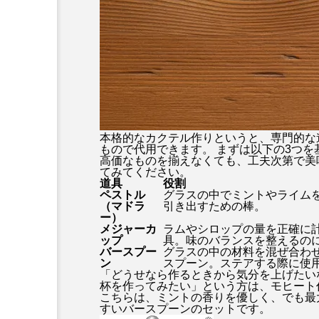
本格的なカクテル作りというと、専門的な
もので代用できます。 まずは以下の3つ
高価なものを揃えなくても、工夫次第で美
てみてください。
道具
役割
ペストル
グラスの中でミントやライム
（マドラ
引き出すための棒。
ー）
メジャーカ
ラムやシロップの量を正確に
ップ
具。味のバランスを整えるの
バースプー
グラスの中の材料を混ぜ合わ
ン
スプーン。ステアする際に使
「どうせなら作るときから気分を上げたい
杯を作ってみたい」という方は、モヒート
こちらは、ミントの香りを優しく、でも最
すいバースプーンのセットです。