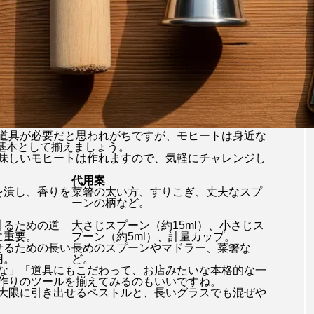
道具が必要だと思われがちですが、モヒートは身近な
を基本として揃えましょう。
味しいモヒートは作れますので、気軽にチャレンジし
代用案
を潰し、香りを
菜箸の太い方、すりこぎ、丈夫なスプ
ーンの柄など。
計るための道
大さじスプーン（約15ml）、小さじス
に重要。
プーン（約5ml）、計量カップ。
せるための長い
長めのスプーンやマドラー、菜箸な
用。
ど。
な」「道具にもこだわって、お店みたいな本格的な一
作りのツールを揃えてみるのもいいですね。
大限に引き出せるペストルと、長いグラスでも混ぜや