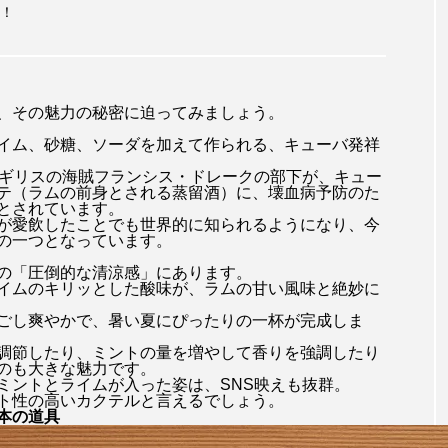
！
、その魅力の秘密に迫ってみましょう。
イム、砂糖、ソーダを加えて作られる、キューバ発祥
イギリスの海賊フランシス・ドレークの部下が、キュー
テ（ラムの前身とされる蒸留酒）に、壊血病予防のた
とされています。
が愛飲したことでも世界的に知られるようになり、今
の一つとなっています。
の「圧倒的な清涼感」にあります。
イムのキリッとした酸味が、ラムの甘い風味と絶妙に
ごし爽やかで、暑い夏にぴったりの一杯が完成しま
調節したり、ミントの量を増やして香りを強調したり
のも大きな魅力です。
ミントとライムが入った姿は、SNS映えも抜群。
ト性の高いカクテルと言えるでしょう。
本の道具