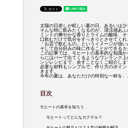
太陽の日差しが眩しい夏の日、あるいは少
そんな時に飲みたくなるのが、清涼感あふ
ミントの爽やかな香りとライムの酸味、そ
口飲むだけで気分をすっきりとさせてくれ
「お店で飲むもの」というイメージが強い
そして自分好みの味に作ることができるカ
この記事では、モヒートの基本的な知識か
らにはバーで出てくるようなワンランク上
ンジレシピまで、余すことなくご紹介しま
必要な材料もシンプルで、作り方のポイン
きます。
今年の夏は、あなただけの特別な一杯を、
目次
モヒートの基本を知ろう
モヒートってどんなカクテル？
モヒートの魅力とは？人気の秘密を解説