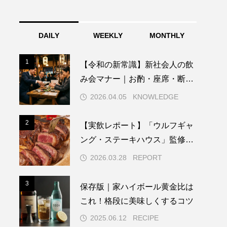
DAILY
WEEKLY
MONTHLY
1
1
【令和の新常識】新社会人の飲
み会マナー｜お酌・座席・断り
方の基本
2026.04.05
KNOWLEDGE
2
2
【実飲レポート】「ウルフギャ
ング・ステーキハウス」監修ハ
イボールは家飲みステーキの正
2026.03.28
REPORT
解か？ 赤ワイン派も唸る“肉専
用”の実力を検証
3
3
保存版｜家ハイボール黄金比は
これ！格段に美味しくするコツ
2025.06.12
RECIPE