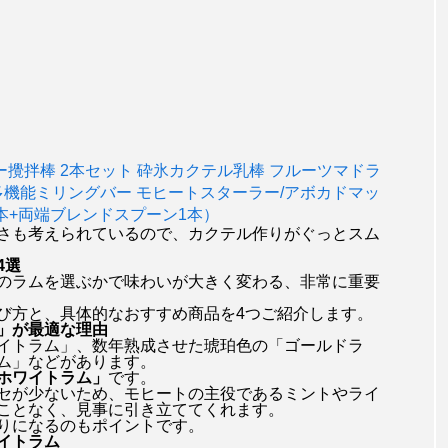
ー攪拌棒 2本セット 砕氷カクテル乳棒 フルーツマドラ
多機能ミリングバー モヒートスターラー/アボカドマッ
本+両端ブレンドスプーン1本）
さも考えられているので、カクテル作りがぐっとスム
4選
のラムを選ぶかで味わいが大きく変わる、非常に重要
び方と、具体的なおすすめ商品を4つご紹介します。
」が最適な理由
イトラム」、数年熟成させた琥珀色の「ゴールドラ
ム」などがあります。
ホワイトラム」
です。
セが少ないため、モヒートの主役であるミントやライ
ことなく、見事に引き立ててくれます。
りになるのもポイントです。
イトラム