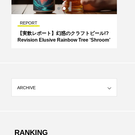
REPORT
REP
段
【実飲レポート】幻惑のクラフトビール!?
【実飲
Revision Elusive Rainbow Tree ‘Shroom’
G B
al P
ARCHIVE
RANKING