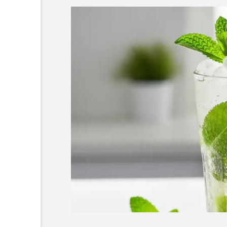
REPORT
【実飲レポート】DEFTONE
G BEAVER！可愛い顔して度
al Phantom Bride”の衝撃