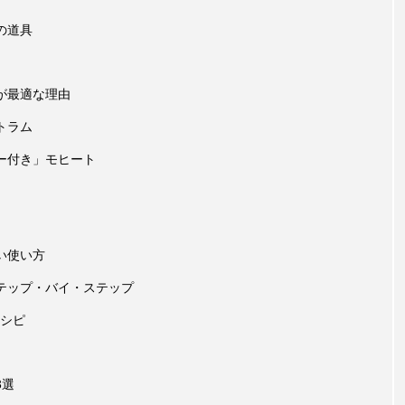
の道具
が最適な理由
トラム
ー付き」モヒート
い使い方
テップ・バイ・ステップ
シピ
3選