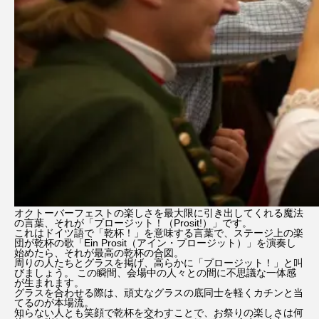
オクトーバーフェストの楽しさを最大限に引き出してくれる魔法
の言葉、それが「プロージット！（Prosit!）」です。
これはドイツ語で「乾杯！」を意味する言葉で、ステージ上の楽
団が乾杯の歌「Ein Prosit（アイン・プロージット）」を演奏し
始めたら、それが最高の乾杯の合図。
周りの人たちとグラスを掲げ、高らかに「プロージット！」と叫
びましょう。 この瞬間、会場中の人々との間に不思議な一体感
が生まれます。
グラスを合わせる際は、頑丈なグラスの底同士を軽くカチンと当
てるのが本場流。
知らない人とも笑顔で乾杯を交わすことで、お祭りの楽しさは何