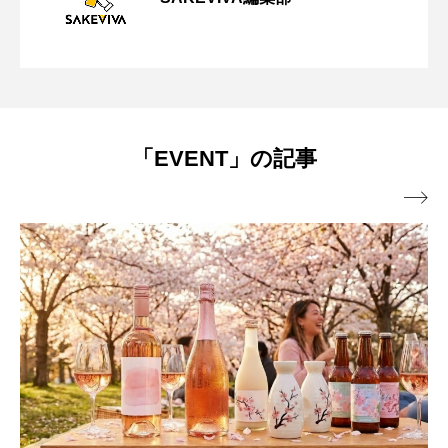
【プロ厳選】父の日にお酒を贈るなら？
2026.05.12
ピとおすすめのお酒5選
【令和の新常識】新社会人の飲み会マナ
2026.04.05
絶対喜ばれるおすすめ10選
「EVENT」の記事
ー｜お酌・座席・断り方の基本
