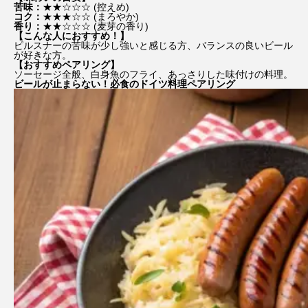
苦味：
★★☆☆☆ (控えめ)
コク：
★★★☆☆ (まろやか)
香り：
★★☆☆☆ (麦芽の香り)
【こんな人におすすめ！】
ピルスナーの苦味が少し強いと感じる方、バランスの良いビール
が好きな方。
【おすすめペアリング】
ソーセージ全般、白身魚のフライ、あっさりした味付けの料理。
ビールが止まらない！必食のドイツ料理ペアリング