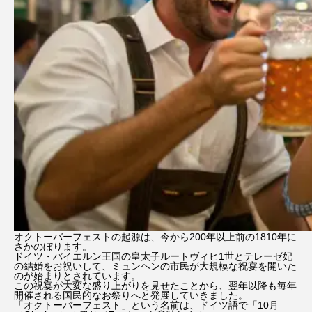
オクトーバーフェストの起源は、今から200年以上前の1810年に
さかのぼります。
ドイツ・バイエルン王国の皇太子ルートヴィヒ1世とテレーゼ妃
の結婚をお祝いして、ミュンヘンの市民が大規模な祝宴を開いた
のが始まりとされています。
この祝宴が大変な盛り上がりを見せたことから、翌年以降も毎年
開催される国民的なお祭りへと発展していきました。
「オクトーバーフェスト」という名前は、ドイツ語で「10月