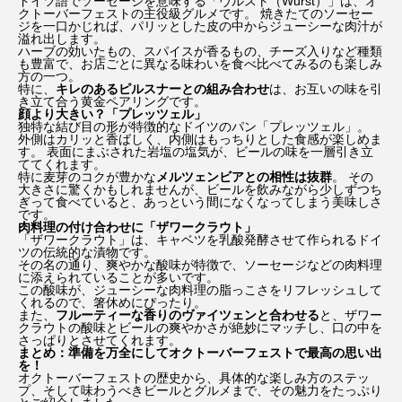
ドイツ語でソーセージを意味する「ヴルスト（Wurst）」は、オ
クトーバーフェストの主役級グルメです。 焼きたてのソーセー
ジを一口かじれば、パリッとした皮の中からジューシーな肉汁が
溢れ出します。
ハーブの効いたもの、スパイスが香るもの、チーズ入りなど種類
も豊富で、お店ごとに異なる味わいを食べ比べてみるのも楽しみ
方の一つ。
特に、
キレのあるピルスナーとの組み合わせ
は、お互いの味を引
き立て合う黄金ペアリングです。
顔より大きい？「プレッツェル」
独特な結び目の形が特徴的なドイツのパン「プレッツェル」。
外側はカリッと香ばしく、内側はもっちりとした食感が楽しめま
す。 表面にまぶされた岩塩の塩気が、ビールの味を一層引き立
ててくれます。
特に麦芽のコクが豊かな
メルツェンビアとの相性は抜群
。 その
大きさに驚くかもしれませんが、ビールを飲みながら少しずつち
ぎって食べていると、あっという間になくなってしまう美味しさ
です。
肉料理の付け合わせに「ザワークラウト」
「ザワークラウト」は、キャベツを乳酸発酵させて作られるドイ
ツの伝統的な漬物です。
その名の通り、爽やかな酸味が特徴で、ソーセージなどの肉料理
に添えられていることが多いです。
この酸味が、ジューシーな肉料理の脂っこさをリフレッシュして
くれるので、箸休めにぴったり。
また、
フルーティーな香りのヴァイツェンと合わせる
と、ザワー
クラウトの酸味とビールの爽やかさが絶妙にマッチし、口の中を
さっぱりとさせてくれます。
まとめ：準備を万全にしてオクトーバーフェストで最高の思い出
を！
オクトーバーフェストの歴史から、具体的な楽しみ方のステッ
プ、そして味わうべきビールとグルメまで、その魅力をたっぷり