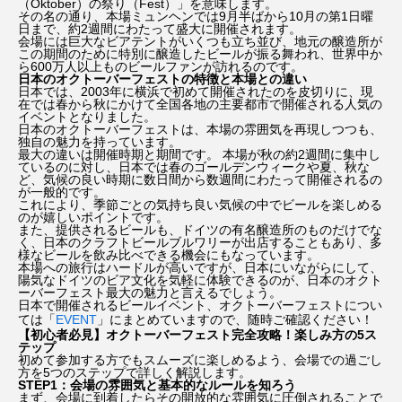
（Oktober）の祭り（Fest）」を意味します。
その名の通り、本場ミュンヘンでは9月半ばから10月の第1日曜
日まで、約2週間にわたって盛大に開催されます。
会場には巨大なビアテントがいくつも立ち並び、地元の醸造所が
この期間のために特別に醸造したビールが振る舞われ、世界中か
ら600万人以上ものビールファンが訪れるのです。
日本のオクトーバーフェストの特徴と本場との違い
日本では、2003年に横浜で初めて開催されたのを皮切りに、現
在では春から秋にかけて全国各地の主要都市で開催される人気の
イベントとなりました。
日本のオクトーバーフェストは、本場の雰囲気を再現しつつも、
独自の魅力を持っています。
最大の違いは開催時期と期間です。 本場が秋の約2週間に集中し
ているのに対し、日本では春のゴールデンウィークや夏、秋な
ど、気候の良い時期に数日間から数週間にわたって開催されるの
が一般的です。
これにより、季節ごとの気持ち良い気候の中でビールを楽しめる
のが嬉しいポイントです。
また、提供されるビールも、ドイツの有名醸造所のものだけでな
く、日本のクラフトビールブルワリーが出店することもあり、多
様なビールを飲み比べできる機会にもなっています。
本場への旅行はハードルが高いですが、日本にいながらにして、
陽気なドイツのビア文化を気軽に体験できるのが、日本のオクト
ーバーフェスト最大の魅力と言えるでしょう。
日本で開催されるビールイベント、オクトーバーフェストについ
ては「
EVENT
」にまとめていますので、随時ご確認ください！
【初心者必見】オクトーバーフェスト完全攻略！楽しみ方の5ス
テップ
初めて参加する方でもスムーズに楽しめるよう、会場での過ごし
方を5つのステップで詳しく解説します。
STEP1：会場の雰囲気と基本的なルールを知ろう
まず、会場に到着したらその開放的な雰囲気に圧倒されることで