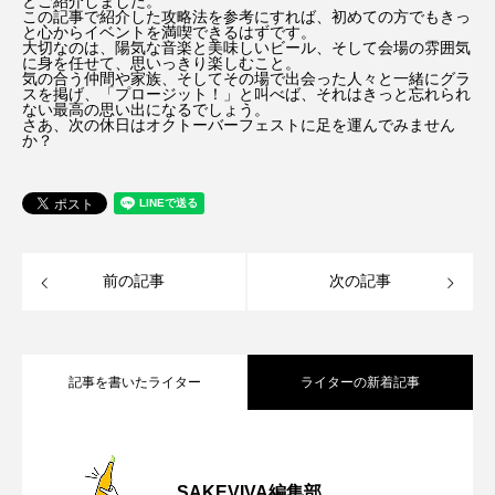
とご紹介しました。
この記事で紹介した攻略法を参考にすれば、初めての方でもきっ
と心からイベントを満喫できるはずです。
大切なのは、陽気な音楽と美味しいビール、そして会場の雰囲気
に身を任せて、思いっきり楽しむこと。
気の合う仲間や家族、そしてその場で出会った人々と一緒にグラ
スを掲げ、「プロージット！」と叫べば、それはきっと忘れられ
ない最高の思い出になるでしょう。
さあ、次の休日はオクトーバーフェストに足を運んでみません
か？
前の記事
次の記事
記事を書いたライター
ライターの新着記事
材料3つで簡単！自家製梅酒の黄金比レシ
2026.05.25
SAKEVIVA編集部