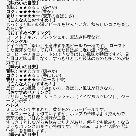
【味わいの目安】
苦味：
★★☆☆☆ (穏やか)
コク：
★★★★☆ (豊か)
香り：
★★★★☆ (麦芽の香ばしさ)
【こんな人におすすめ！】
じっくりと味わい深いビールを飲みたい方、秋らしいコクを楽し
みたい方。
【おすすめペアリング】
ローストチキン、プレッツェル、煮込み料理など。
ドゥンケル
ドイツ語で「暗い」を意味する黒ビールの一種です。 ロースト
した麦芽を使用しており、見た目は黒に近い濃い茶色。
コーヒーやチョコレートのような香ばしい風味が特徴ですが、見
た目ほど味は重くなく、すっきりとした後味のものも多いのが魅
力です。
【味わいの目安】
苦味：
★★☆☆☆ (穏やか)
コク：
★★★☆☆ (香ばしい)
香り：
★★★★☆ (ロースト香)
【こんな人におすすめ！】
黒ビールに挑戦してみたい方、香ばしい風味が好きな方。
【おすすめペアリング】
グリルした肉料理、シュニッツェル（ドイツ風カツレツ）、ジャ
ーマンポテト。
ヘレス
ミュンヘンで生まれた、黄金色のラガービールです。
ピルスナーとよく似ていますが、ホップの苦味はより控えめで、
麦芽の優しい甘みと風味が主役。
すっきりとしながらも飲みごたえがあり、何杯でも飲みたくなる
ようなバランスの良さが特徴です。「Helles」はドイツ語で「淡
い色」を意味します。
【味わいの目安】