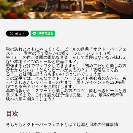
秋の訪れとともにやってくる、ビールの祭典「オクトーバーフェ
スト」。 青空の下で高らかに響く「プロージット！（乾
杯！）」の声、楽団の陽気な音楽、そして普段はなかなか味わえ
ない本場ドイツのビールと絶品グルメ。
想像するだけでワクワクしてきますが、「初めてだから楽しみ方
がわからない」「どんなビールがあるの？」「攻略法ってあ
る？」と疑問に思う方も多いのではないでしょうか。
この記事では、そんなオクトーバーフェスト初心者の方から、も
っと楽しみたいリピーターの方まで、誰もがイベントを120%満
喫できる完全ガイドをお届けします。
基本情報から、スマートな楽しみ方のコツ、飲むべきビールと必
食グルメまで、これを読めば予習は完璧。 さあ、最高の乾杯体
験への扉を開きましょう！
目次
そもそもオクトーバーフェストとは？起源と日本の開催事情