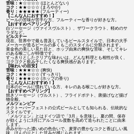
苦味：
★☆☆☆☆ (ほとんどない)
コク：
★★☆☆☆ (まろやか)
香り：
★★★★★ (フルーティー)
【こんな人におすすめ！】
ビールの苦味が苦手な方、フルーティーな香りが好きな方。
【おすすめペアリング】
白ソーセージ（ヴァイスヴルスト）、ザワークラウト、軽めのサ
ラダなど。
ピルスナー
現在、世界中で最も普及しているビールスタイルで、日本の大手
メーカーが造るビールの多くもこのスタイルに分類されます。
黄金色の美しい見た目と、ホップ由来の爽快な苦味、そしてキレ
のある喉ごしが特徴です。
すっきりとしたクリアな味わいは、どんな料理とも相性が良く、
ゴクゴクと飲み干したくなる爽快感があります。
【味わいの目安】
苦味：
★★★☆☆ (爽快)
コク：
★★☆☆☆ (すっきり)
香り：
★★★☆☆ (ホップの香り)
【こんな人におすすめ！】
日本のビールに慣れている方、キレのある喉ごしが好きな方。
【おすすめペアリング】
焼きソーセージ（ヴルスト）、フライドポテト、唐揚げなど揚げ
物全般。
メルツェンビア
オクトーバーフェストの公式ビールとしても知られる、伝統的な
スタイルです。
「メルツェン」とはドイツ語で「3月」を意味し、夏の間、保存
が効くように3月にアルコール度数を高めて造られたことに由来
します。
赤みがかった濃いめの色合いで、麦芽の豊かなコクと香ばしい風
味、ほんのりとした甘みが感じられます。