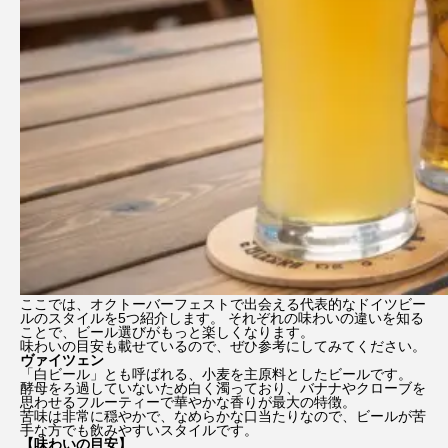
ここでは、オクトーバーフェストで出会える代表的なドイツビー
ルのスタイルを5つ紹介します。 それぞれの味わいの違いを知る
ことで、ビール選びがもっと楽しくなります。
味わいの目安も載せているので、ぜひ参考にしてみてください。
ヴァイツェン
「白ビール」とも呼ばれる、小麦を主原料としたビールです。
酵母をろ過していないため白く濁っており、バナナやクローブを
思わせるフルーティーで華やかな香りが最大の特徴。
苦味は非常に穏やかで、なめらかな口当たりなので、ビールが苦
手な方でも飲みやすいスタイルです。
【味わいの目安】