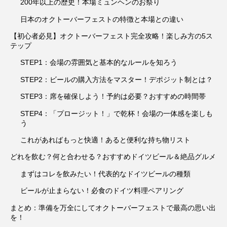
200年以上の歴史！本場ミュンヘンのお祭り
日本のオクトーバーフェストの特徴と本場との違い
【初心者必見】オクトーバーフェスト完全攻略！楽しみ方の5ス
テップ
STEP1：会場の雰囲気と基本的なルールを知ろう
STEP2：ビールの購入方法をマスター！デポジット制とは？
STEP3：席を確保しよう！予約は必要？おすすめの時間帯
STEP4：「プロージット！」で乾杯！会場の一体感を楽しも
う
これがあればもっと快適！あると便利な持ち物リスト
どれを飲む？何と合わせる？おすすめドイツビール＆絶品グルメ
まずはコレを飲みたい！代表的なドイツビールの種類
ビールが止まらない！必食のドイツ料理ペアリング
まとめ：準備を万全にしてオクトーバーフェストで最高の思い出
を！