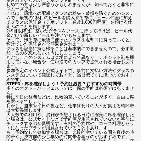
初めての方は少し戸惑うかもしれませんが、知っておくと非常に
スムーズです。
これは、環境への配慮とグラスの紛失・破損を防ぐためのシステ
ムで、最初の1杯目のビールを購入する際に、ビール代金に加え
てグラスの保証金（デポジット、通常1,000円程度）を預ける仕
組みのことを指します。
2杯目以降は、空いたグラスをブースに持って行けば、ビール代
金だけで新しいビールを注いでもらえます。
そして、帰る際に最後に使ったグラスを返却口に持っていくと、
預けていた保証金が全額返金されます。
グラスを記念に持ち帰ることは基本的にできませんので、必ず返
却するのを忘れないようにしましょう。
ただし、このシステムは会場によって異なり、デポジット制を採
用していない場合や、使い捨てのカップで提供される場合もあり
ます。
参加予定のイベント公式サイトで、事前に支払い方法やグラスの
システムについて確認しておくと、当日慌てずに済むのでおすす
めです。
STEP3：席を確保しよう！予約は必要？おすすめの時間帯
多くのオクトーバーフェストでは、席の予約は必須ではありませ
ん。
特に平日の昼間などは、比較的空いていることが多く、自由に席
を選べるでしょう。
しかし、週末や平日の夜など、仕事終わりの人々が集まる時間帯
は大変混雑します。
大人数での利用や、混雑が予想される日時に確実に席を確保した
い場合は、公式サイトなどで予約席が用意されていないか事前に
チェックするのが賢明です。有料の予約席や、コース料理とセッ
トになったプランが用意されていることもあります。
もし予約なしで参加する場合は、比較的空いている開催直後の時
間帯や、夕方前の少し早めの時間帯を狙うのがおすすめです。
また、相席が基本なので、空いている席を見つけたら「ここ、空