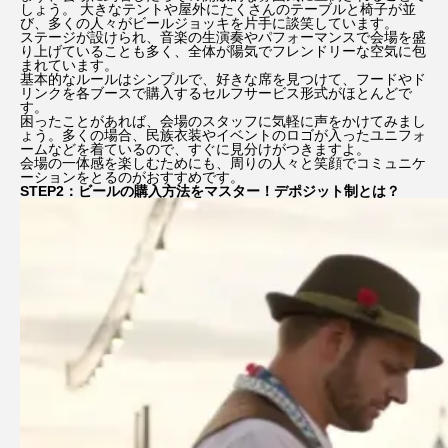
しょう。 大きなテントや屋外にたくさんのテーブルと椅子が並
び、多くの人々がビールジョッキを片手に談笑しています。
ステージが設けられ、音楽の生演奏やパフォーマンスで会場を盛
り上げていることも多く、全体が陽気でフレンドリーな空気に包
まれています。
基本的なルールはシンプルで、好きな席を見つけて、フードやド
リンクを各ブースで購入するセルフサービス形式がほとんどで
す。
困ったことがあれば、会場のスタッフに気軽に声をかけてみまし
ょう。多くの場合、民族衣装やイベントのロゴが入ったユニフォ
ームなどを着ているので、すぐに見分けがつきますよ。
会場の一体感を楽しむためにも、周りの人々と笑顔でコミュニケ
ーションをとるのがおすすめです。
STEP2：ビールの購入方法をマスター！デポジット制とは？