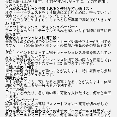
倍にも膨れ上がります。 ぜひ恥ずかしがらずに、全力で参加し
てみてください。
これがあればもっと快適！あると便利な持ち物リスト
オクトーバーフェストをより快適に楽しむために、持っていくと
便利なアイテムをリストアップしました。
手ぶらでも楽しめますが、ちょっとした準備で満足度が大きく変
わります。
ウェットティッシュ・ティッシュペーパー
：
フードを食べたり、テーブルの汚れを拭いたりする際に非常に役
立ちます。
現金とキャッシュレス決済手段
：
最近では多くの会場でクレジットカードや電子マネーが利用でき
ますが、一部の店舗やデポジットの返却が現金のみの場合もあり
ます。
逆に、イベントによっては完全キャッシュレス決済を導入してい
るケースも増えています。
現金と普段お使いのキャッシュレス決済手段の両方を用意してお
くと、どんな会場でもスマートに対応できて万全です。
日焼け止め・帽子
：
屋外の会場では日差しが強いことがあります。特に昼間から参加
する場合は必須アイテムです。
羽織れるもの
：
日中は暖かくても、夜になると肌寒くなることがあります。体温
調節ができる上着が一枚あると便利です。
ビニール袋
：
ゴミをまとめたり、急な雨の際に荷物を入れたりと、何かと重宝
します。
モバイルバッテリー
：
写真撮影や友人との連絡でスマートフォンの充電が切れがちで
す。あると心強いでしょう。
どれを飲む？何と合わせる？おすすめドイツビール＆絶品グルメ
数あるビールやフードの中から、何を頼めば良いか迷ってしまう